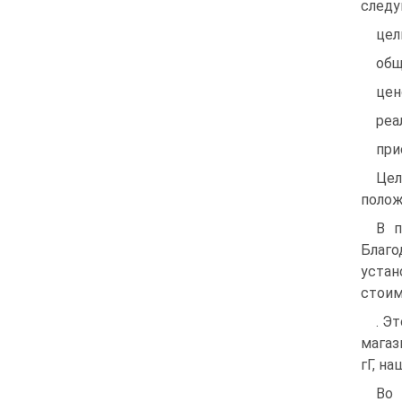
следу
цели
общ
цен
реа
при
Цел
полож
В п
Благо
устан
стоим
. Э
магаз
гГ, н
Во 