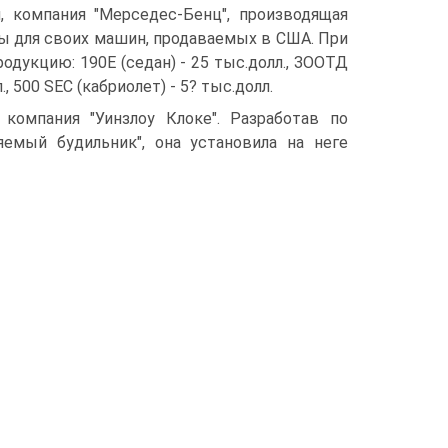
 компания "Мерседес-Бенц", производящая
ы для своих машин, продаваемых в США. При
дукцию: 190Е (седан) - 25 тыс.долл., ЗООТД
., 500 SEC (кабриолет) - 5? тыс.долл.
компания "Уинзлоу Клоке". Разработав по
емый будильник", она установила на неге