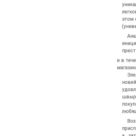
уника
легко
этом 
(униве
Ана
иници
прест
и в теч
магазин
Эле
новей
удов
швырн
поку
любящ
Во
присп
а за