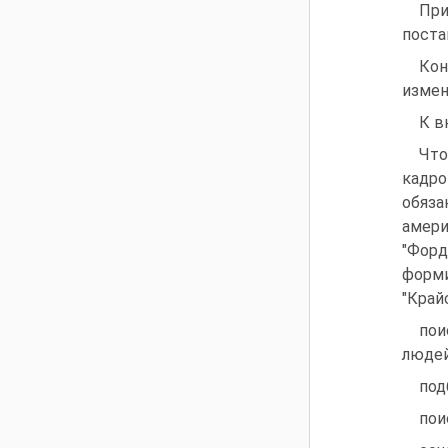
При
поста
Кон
измен
К в
Что
кадр
обяз
амери
"Форд
форм
"Крайс
пои
людей
под
пои