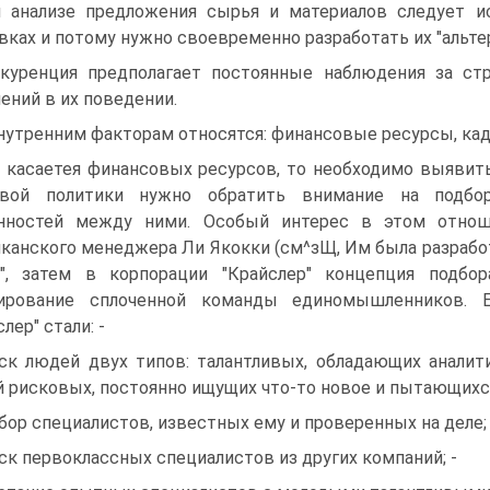
 анализе предложения сырья и материалов следует и
вках и потому нужно своевременно разработать их "альте
куренция предполагает постоянные наблюдения за ст
ений в их поведении.
нутренним факторам относятся: финансовые ресурсы, кадр
 касаетея финансовых ресурсов, то необходимо выявит
овой политики нужно обратить внимание на подбор
анностей между ними. Особый интерес в этом отно
канского менеджера Ли Якокки (см^зЩ, Им была разработ
", затем в корпорации "Крайслер" концепция подбо
ирование сплоченной команды единомышленников. 
лер" стали: -
ск людей двух типов: талантливых, обладающих анали
 рисковых, постоянно ищущих что-то новое и пытающихся
бор специалистов, известных ему и проверенных на деле; 
ск первоклассных специалистов из других компаний; -