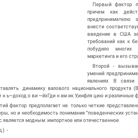
Первый фактор пр
причем как дейст
предпринимателю 
внести соответству
введение в США за
требований как к бе
побудило многих 
маркетинга и его стр
Второй - вызыва
умений предпринима
явлениях. В связи
тавлять .динамику валового национального продукта (
ё н ь~доход о ви ~йхГди н ам ик У,инфля цию и различные 
тий фактор предполагает не. только четкие представлен
уры, но и необходимость понимания "поведенческих устан
с является модным: импортное или отечественное
.). -