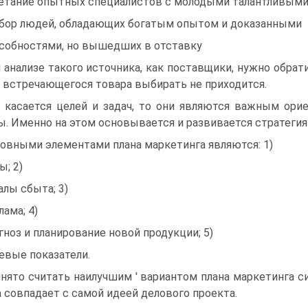
етание опытных специалистов с молодыми талантливыми
бор людей, обладающих богатым опытом и доказанными
собностями, но вышедших в отставку
 анализе такого источника, как поставщики, нужно обрат
 встречающегося товара выбирать не приходится.
 касается целей и задач, то они являются важным ори
. Именно на этом основывается и развивается стратегия
овными элементами плана маркетинга являются: 1)
ы; 2)
алы сбыта; 3)
лама; 4)
гноз и планирование новой продукции; 5)
евые показатели.
нято считать наилучшим ' вариантом плана маркетинга с
а совпадает с самой идеей делового проекта.