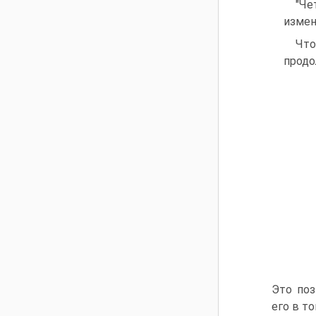
"Че
измен
Чт
продо
Это поз
его в то