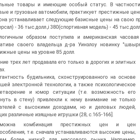
льные товары и имеющие особый статус. В частности,
вые и грузовые автомобили, практикует престижные цен
она устанавливает следующие базисные цены на свою про
рсал) - 36 тыс.долл.,і 380(спортивная модель) - 45 тыс.долл
логичным образом поступила и американская часовая 
ативе своего владельца д-ра Уинзлоу новинку "швыря
ижные цены на уровне 85 долл.
ение трех лет продавала его только в дорогих и элитных
ах.
гантность будильника, сконструированного на основе
шей электронной технологии, а также психологическое
летворение и юмор ситуации (т.е. возможность его
уть в стену) привлекли к нему внимание не только
пателей с высокими доходами, но и деловых людей,
их различные изящные игрушки (28, с.165-166].
зможна комбинация престижных цен и цен
особления, т.е. сначала устанавливаются высокие цены,
тем более низки? для массового рынка. Например,