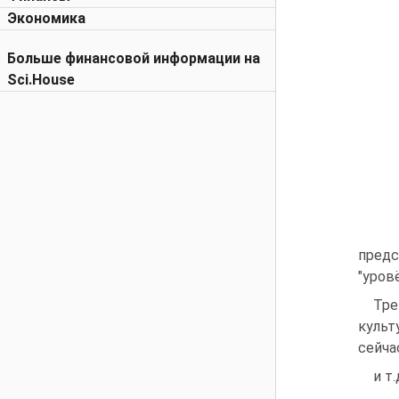
Экономика
Больше финансовой информации на
Sci.House
предс
"уров
Тре
культ
сейча
и т.д