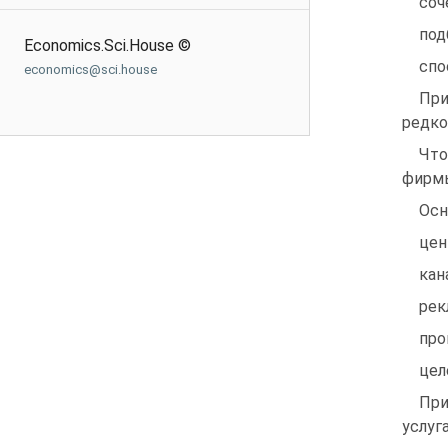
соч
под
Economics.Sci.House ©
спо
economics@sci.house
При
редко
Что
фирмы
Осн
цен
кан
рек
про
цел
При
услуг