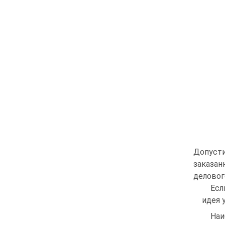
Допусти
заказа
деловог
Есл
идея 
Наи