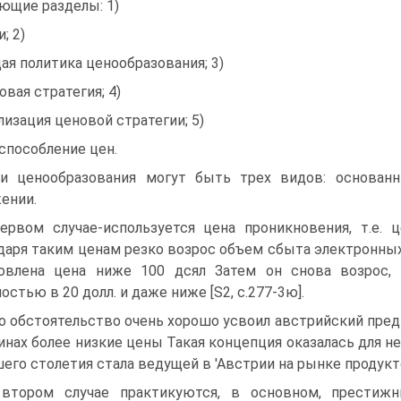
ющие разделы: 1)
; 2)
ая политика ценообразования; 3)
овая стратегия; 4)
лизация ценовой стратегии; 5)
способление цен.
и ценообразования могут быть трех видов: основан
ении.
ервом случае-используется цена проникновения, т.е. 
даря таким ценам резко возрос объем сбыта электронных
овлена цена ниже 100 дсял Затем он снова возрос, 
остью в 20 долл. и даже ниже [S2, с.277-3ю].
то обстоятельство очень хорошо усвоил австрийский пред
инах более низкие цены Такая концепция оказалась для не
ашего столетия стала ведущей в 'Австрии на рынке продукто
втором случае практикуются, в основном, престижн