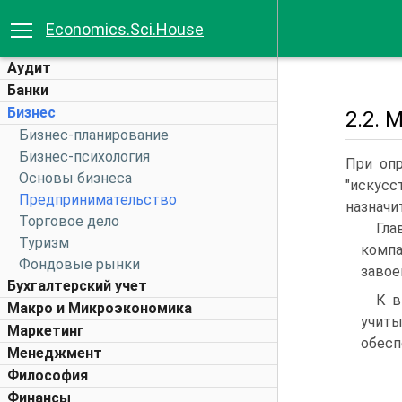
Economics.Sci.House
Аудит
Банки
Бизнес
2.2.
Бизнес-планирование
Бизнес-психология
При опр
Основы бизнеса
"искусс
Предпринимательство
назначи
Торговое дело
Гла
Туризм
компа
Фондовые рынки
завое
Бухгалтерский учет
К в
Макро и Микроэкономика
учиты
Маркетинг
обесп
Менеджмент
Философия
Финансы