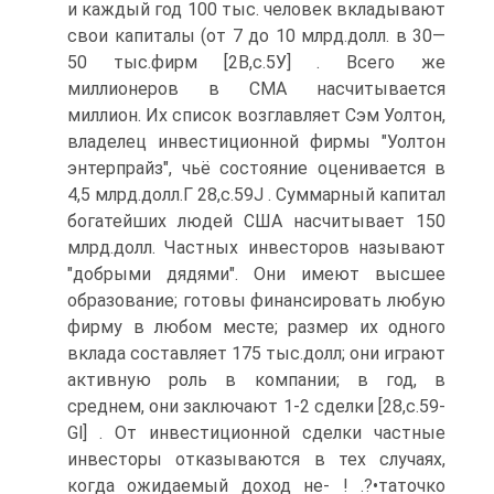
и каждый год 100 тыс. человек вкладывают
свои капиталы (от 7 до 10 млрд.долл. в 30—
50 тыс.фирм [2В,с.5У] . Всего же
миллионеров в СМА насчитывается
миллион. Их список возглавляет Сэм Уолтон,
владелец инвестиционной фирмы "Уолтон
энтерпрайз", чьё состояние оценивается в
4,5 млрд.долл.Г 28,с.59J . Суммарный капитал
богатейших людей США насчитывает 150
млрд.долл. Частных инвесторов называют
"добрыми дядями". Они имеют высшее
образование; готовы финансировать любую
фирму в любом месте; размер их одного
вклада составляет 175 тыс.долл; они играют
активную роль в компании; в год, в
среднем, они заключают 1-2 сделки [28,c.59-
Gl] . От инвестиционной сделки частные
инвесторы отказываются в тех случаях,
когда ожидаемый доход не- ! .?•таточко