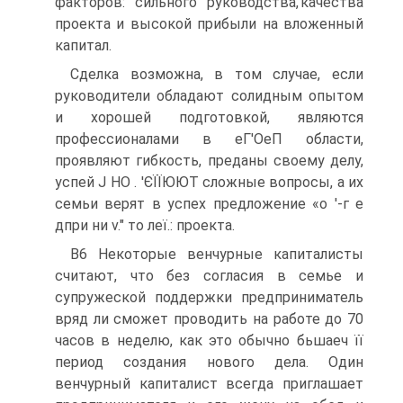
факторов: сильного руководства,'качества
проекта и высокой прибыли на вложенный
капитал.
Сделка возможна, в том случае, если
руководители обладают солидным опытом
и хорошей подготовкой, являются
профессионалами в еГ'ОеП области,
проявляют гибкость, преданы своему делу,
успей J НО . 'ЄЇЇЮЮТ сложные вопросы, а их
семьи верят в успех предложение «о '-г е
дпри ни v." то леї.: проекта.
В6 Некоторые венчурные капиталисты
считают, что без согласия в семье и
супружеской поддержки предприниматель
вряд ли сможет проводить на работе до 70
часов в неделю, как это обычно бьшаеч її
период создания нового дела. Один
венчурный капиталист всегда приглашает