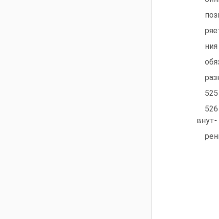
поз
ряе
ния
обя
раз
525
526
внут-
рен