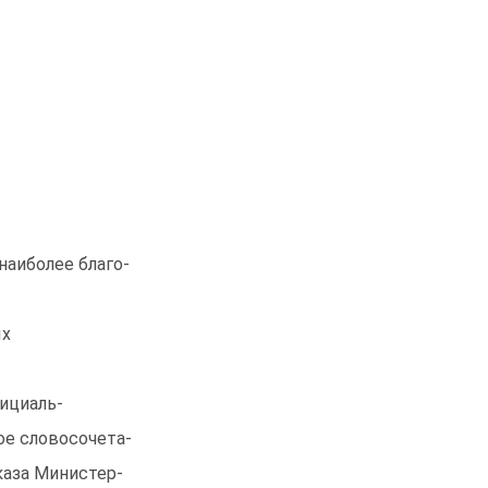
наиболее благо-
ых
ициаль-
ое словосочета-
каза Министер-