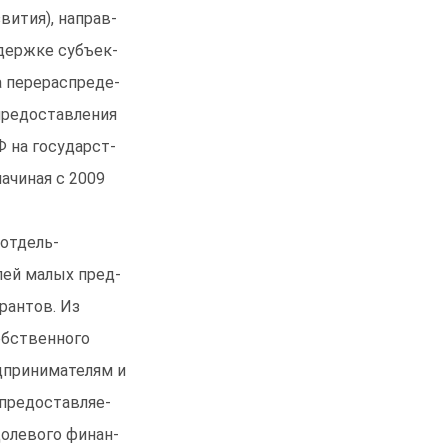
ития), направ-
держке субъек-
а перераспреде-
предоставления
 на государст-
ачиная с 2009
 отдель-
лей малых пред-
рантов. Из
обственного
дпринимателям и
 предоставляе-
долевого финан-