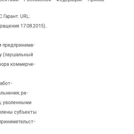
 Гарант. URL:
ращения 17.08.2015)..
м предпринима-
зу (паушальный
вора коммерче-
абот-
льнения; ра-
, уволенными
делены субъекты
дпринимательст-