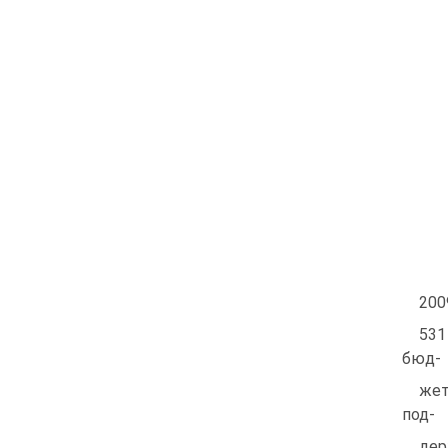
200
531
бюд-
жет
под-
де