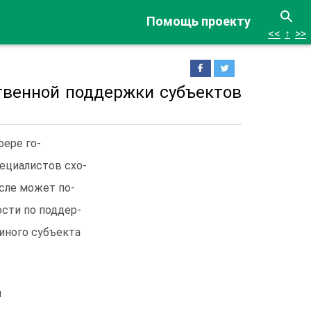
Помощь проекту
<<
↑
>>
ственной поддержки субъектов
ере го-
ециалистов схо-
сле может по-
сти по поддер-
иного субъекта
и