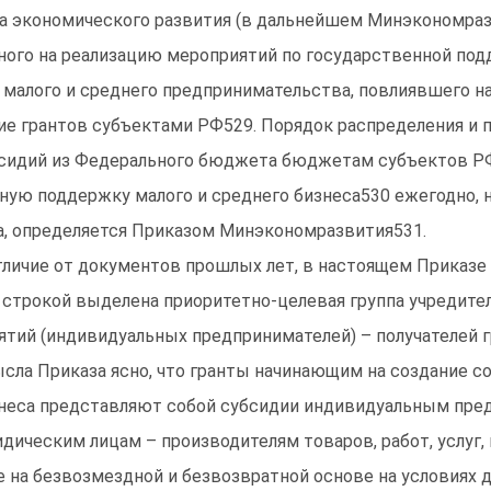
а экономического развития (в дальнейшем Минэкономразв
ного на реализацию мероприятий по государственной под
 малого и среднего предпринимательства, повлиявшего н
ие грантов субъектами РФ529. Порядок распределения и 
сидий из Федерального бюджета бюджетам субъектов РФ
ную поддержку малого и среднего бизнеса530 ежегодно, н
а, определяется Приказом Минэкономразвития531.
тличие от документов прошлых лет, в настоящем Приказе
 строкой выделена приоритетно-целевая группа учредите
ятий (индивидуальных предпринимателей) – получателей г
сла Приказа ясно, что гранты начинающим на создание с
неса представляют собой субсидии индивидуальным пре
дическим лицам – производителям товаров, работ, услуг,
 на безвозмездной и безвозвратной основе на условиях 