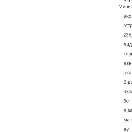
Мини
эко
htt
236
вид
тел
взн
ско
В д
ным
бот
в з
мал
ву.