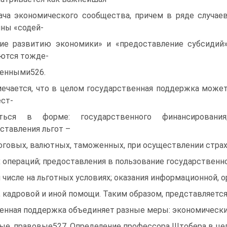
ача экономического сообщества, причем в ряде случае
ны «содей-
ие развитию экономики» и «предоставление субсидий
ются тожде-
енными526.
ечается, что в целом государственная поддержка може
ст-
яться в форме: государственного финансирования
ставления льгот –
оговых, валютных, таможенных, при осуществлении страх
 операций; предоставления в пользование государственн
 числе на льготных условиях; оказания информационной, о
, кадровой и иной помощи. Таким образом, представляется,
енная поддержка объединяет разные меры: экономические
ые, правовые527. Определение профессора Штобера в це