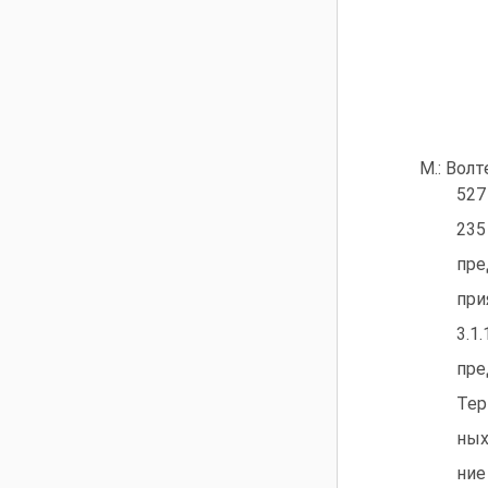
М.: Волт
527 
235
пре
при
3.1
пре
Тер
ных
ние