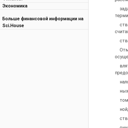
Экономика
зад
терми
Больше финансовой информации на
ств
Sci.House
счита
ств
Отм
осуще
вл
предо
нал
ных
том
ной
ств
онн