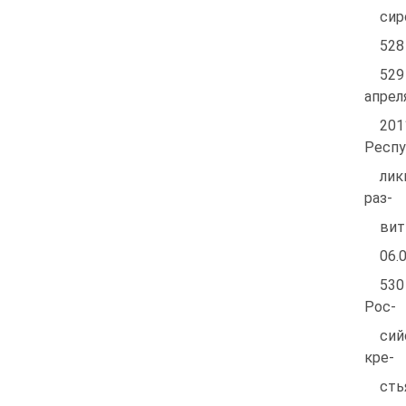
сир
528 
529
апрел
201
Респу
лик
раз-
вит
06.
530
Рос-
сий
кре-
сть