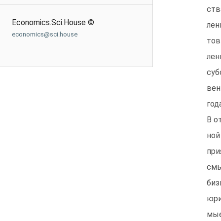
ств
Economics.Sci.House ©
лен
economics@sci.house
тов
лен
суб
вен
год
В о
ной
при
смы
биз
юри
мые