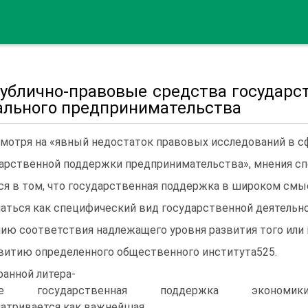
 Публично-правовые средства государ
ального предпринимательства
мотря на «явный недостаток правовых исследований в сф
арственной поддержки предпринимательства», мнения сп
ся в том, что государственная поддержка в широком смы
аться как специфический вид государственной деятельно
ию соответствия надлежащего уровня развития того или 
витию определенного общественного института525.
ранной литера-
ре государственная поддержка экономик
атривается как важнейшая