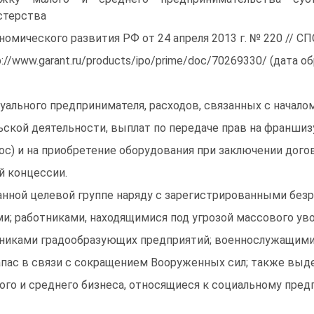
стерства
номического развития РФ от 24 апреля 2013 г. № 220 // СПС
p://www.garant.ru/products/ipo/prime/doc/70269330/ (дата об
уального предпринимателя, расходов, связанных с начало
ьской деятельности, выплат по передаче прав на франши
ос) и на приобретение оборудования при заключении дого
й концессии.
анной целевой группе наряду с зарегистрированными безр
и; работниками, находящимися под угрозой массового уво
никами градообразующих предприятий; военнослужащими
апас в связи с сокращением Вооруженных сил; также вы
ого и среднего бизнеса, относящиеся к социальному пре