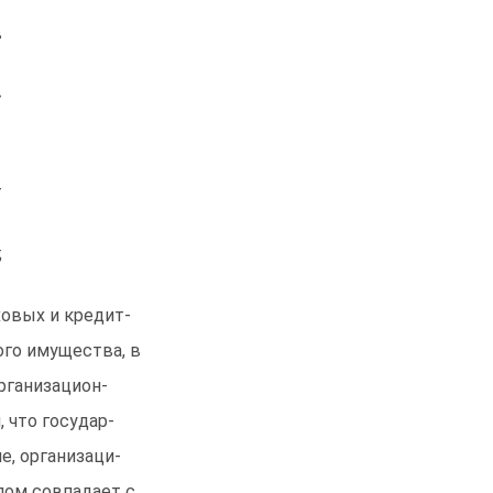
в
»
т
;
овых и кредит-
ого имущества, в
рганизацион-
 что государ-
, организаци-
лом совпадает с