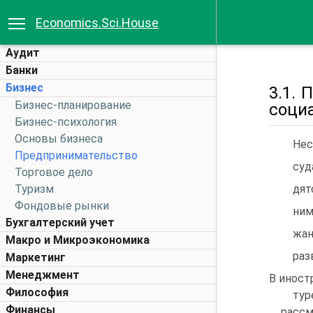
Economics.Sci.House
Аудит
Банки
Бизнес
3.1.
Бизнес-планирование
соци
Бизнес-психология
Основы бизнеса
Нес
Предпринимательство
суд
Торговое дело
Туризм
дят
Фондовые рынки
ним
Бухгалтерский учет
жан
Макро и Микроэкономика
раз
Маркетинг
Менеджмент
В иност
Философия
ту
Финансы
рассм